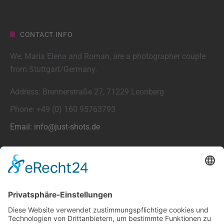
CONTACT INFO
We, Maria Elena and Roman, are a photographer couple
from Stuttgart/Germany.
Address: Brennerstraße 27, 71229 Leonberg
Phone: +49 (0) 160 95763793
Email: info@just-shots.de
FEATURED POSTS
ELoF Darius Robinson (MUC)
16. Juni 2023