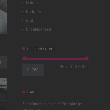
Nature
Portraits
Stuff
Uncategorized
FILTER BY PRICE
B
Min.
Max.
Preis:
$20
—
$50
FILTER
Preis
Preis
CART
Es befinden sich keine Produkte im